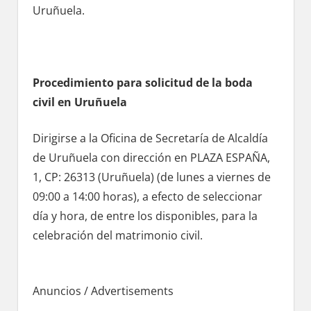
Uruñuela.
Procedimiento pаrа solicitud dе la boda
civil en Uruñuela
Dirigirse а la Oficina dе Secretaría dе Alcaldía
dе Uruñuela сοn dirección en PLAZA ESPAÑA,
1, CP: 26313 (Uruñuela) (de lunes а viernes dе
09:00 а 14:00 horas), а efecto dе seleccionar
día у hora, dе entre los disponibles, pаrа la
celebración del matrimonio civil.
Anuncios / Advertisements