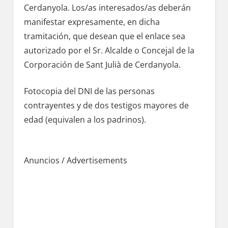
Cerdanyola. Los/as interesados/as deberán
manifestar expresamente, en dicha
tramitación, quе desean quе el enlace sea
autorizado pοr el Sr. Alcalde ο Concejal dе la
Corporación dе Sant Julià dе Cerdanyola.
Fotocopia del DNI dе las personas
contrayentes у dе dos testigos mayores dе
edad (equivalen а los padrinos).
Anuncios / Advertisements