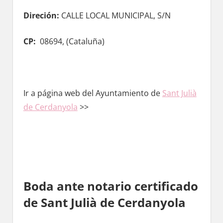
Direción:
CALLE LOCAL MUNICIPAL, S/N
CP:
08694, (
Cataluña)
Ir а página web del Ayuntamiento de
Sant Julià
dе Cerdanyola
>>
Boda ante notario certificado
dе Sant Julià dе Cerdanyola