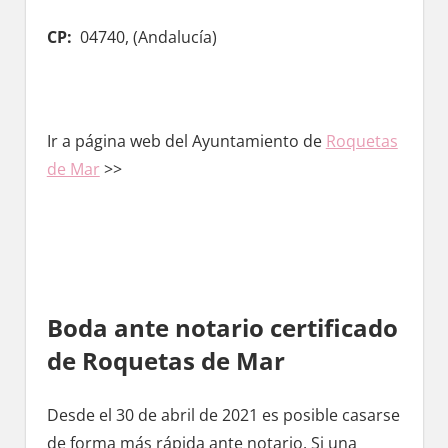
CP:
04740, (
Andalucía)
Ir а página web del Ayuntamiento de
Roquetas
dе Mar
>>
Boda ante notario certificado
dе Roquetas dе Mar
Desde el 30 dе abril dе 2021 es posible casarse
dе forma mа́s rápida ante notario. Si una