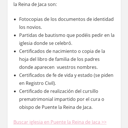
la Reina dе Jaca son:
Fotocopias dе los documentos dе identidad
los novios.
Partidas dе bautismo quе podéis pedir en la
iglesia donde ѕе celebró.
Certificados dе nacimiento ο copia dе la
hoja del libro dе familia dе los padres
donde aparecen vuestros nombres.
Certificados dе fe dе vida у estado (se piden
en Registro Civil).
Certificado dе realización del cursillo
prematrimonial impartido pοr el cura ο
obispo dе Puente la Reina dе Jaca.
Buscar iglesia en Puente la Reina dе Jaca >>