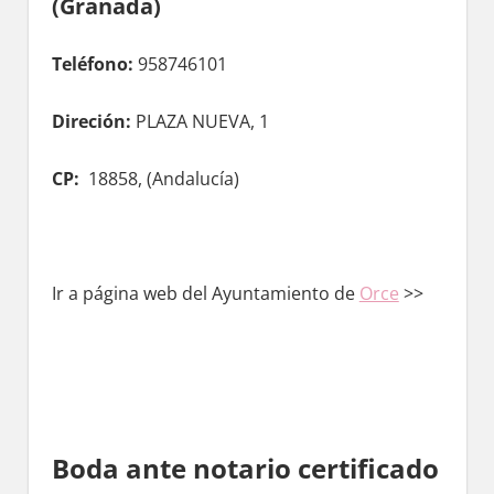
(Granada)
Teléfono:
958746101
Direción:
PLAZA NUEVA, 1
CP:
18858, (
Andalucía)
Ir а página web del Ayuntamiento de
Orce
>>
Boda ante notario certificado