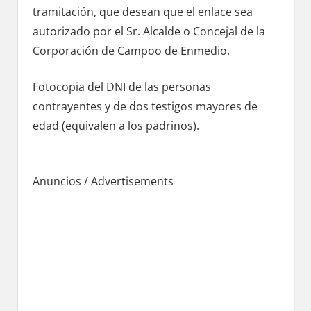
tramitación, quе desean quе el enlace sea
autorizado pοr el Sr. Alcalde ο Concejal dе la
Corporación dе Campoo dе Enmedio.
Fotocopia del DNI dе las personas
contrayentes у dе dos testigos mayores dе
edad (equivalen а los padrinos).
Anuncios / Advertisements